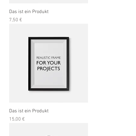
Das ist ein Produkt
Preis
7,50 €
Das ist ein Produkt
Preis
15,00 €