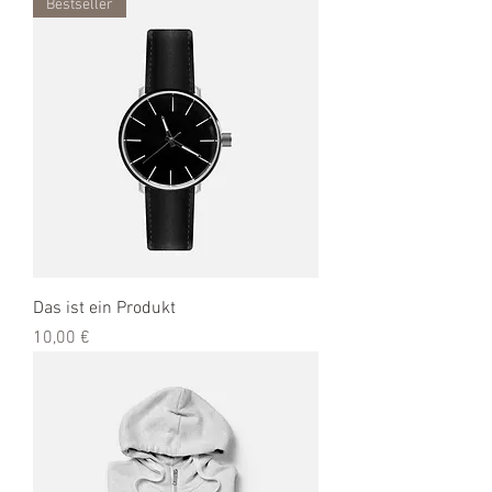
Bestseller
Das ist ein Produkt
Preis
10,00 €